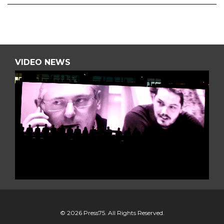
VIDEO NEWS
L
E
C
T
E
U
R
V
© 2026 Press75. All Rights Reserved.
I