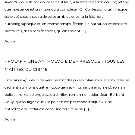
Avec Yukio Mishima on ne sait si il faut, à la lecture de son oeuvre, retenir
que l’existence est si simple ou si complexe. Or Confession d’un masque
est placé sous le sceau de cette ambivalence: à la fois récit
autobiographique et, en même temps, fiction. La narration impose des
raccourcis, des simplifications, qu’elles soient […]
Admin
« POLAR »: UNE ANTHOLOGIE DE « PRESQUE » TOUS LES
MAÎTRES DU CRIME
En France 4/5 des livres vendus sont des polars. Mais sous le nom polar se
cachent au moins quatre « sous-genres »: romans à énigme(s), roman
policier, roman d’angoisse ou thriller, roman noir, selon Jean-Berbard
Pouy, qui souligne que » le polar n’est pas monolithique ». Une
anthologie du polar est donc une oeuvre aussi […]
Admin