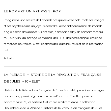
LE POP ART, UN ART PAS SI POP
Imaginons une société de l’abondance qui déverse pêle-mêle ses images
et ses mythes dans un joyeux désordre. Avec enthousiasme ale monde
anglo-saxon des années 5O entasse, dans son caddy de consommateur
fou, Marylin, du potage Campbell, des B.D., des bêtes empaillées et de
fameuses bouteilles. C’est le temps des jours heureux et de la récréation.
[…]
Admin
LA PLÉIADE: HISTOIRE DE LA RÉVOLUTION FRANÇAISE
DE JULES MICHELET
Histoire de la Révolution française de Jules Michelet, parmi les ouvrages
historiques, paraît légendaire à plus d’un titre. En effet, pour ce
printemps 2019, les éditons Gallimard rééditent dans la collection
Bibliothèque de la Pléiade l’ Histoire de la Révolution française de Jules