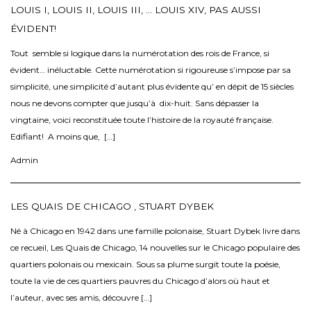
LOUIS I, LOUIS II, LOUIS III, … LOUIS XIV, PAS AUSSI
ÉVIDENT!
Tout semble si logique dans la numérotation des rois de France, si
évident… inéluctable. Cette numérotation si rigoureuse s’impose par sa
simplicité, une simplicité d’autant plus évidente qu’ en dépit de 15 siècles
nous ne devons compter que jusqu’à dix-huit. Sans dépasser la
vingtaine, voici reconstituée toute l’histoire de la royauté française.
Edifiant! A moins que, […]
Admin
LES QUAIS DE CHICAGO , STUART DYBEK
Né à Chicago en 1942 dans une famille polonaise, Stuart Dybek livre dans
ce recueil, Les Quais de Chicago, 14 nouvelles sur le Chicago populaire des
quartiers polonais ou mexicain. Sous sa plume surgit toute la poésie,
toute la vie de ces quartiers pauvres du Chicago d’alors où haut et
l’auteur, avec ses amis, découvre […]