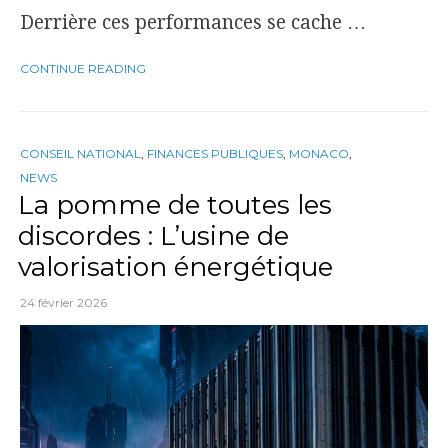
Derrière ces performances se cache …
CONTINUE READING
CONSEIL NATIONAL
,
FINANCES PUBLIQUES
,
MONACO
,
NEWS
La pomme de toutes les
discordes : L’usine de
valorisation énergétique
24 février 2026