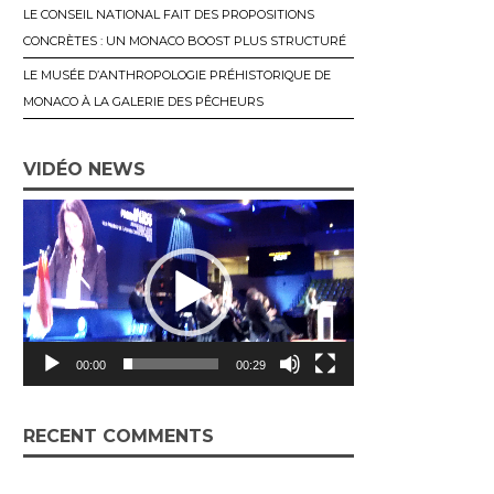
LE CONSEIL NATIONAL FAIT DES PROPOSITIONS
CONCRÈTES : UN MONACO BOOST PLUS STRUCTURÉ
LE MUSÉE D’ANTHROPOLOGIE PRÉHISTORIQUE DE
MONACO À LA GALERIE DES PÊCHEURS
VIDÉO NEWS
L
e
c
t
e
u
00:00
00:29
r
v
i
RECENT COMMENTS
d
é