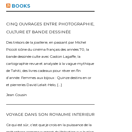
o
BOOKS
CINQ OUVRAGES ENTRE PHOTOGRAPHIE,
CULTURE ET BANDE DESSINÉE
Des trésors de la joaillerie, en passant par Michel
Piccoli icône du cinéma français des années 70, la
bande dessinée culte avec Gaston Lagaffe, la
cartographie revue et analysée à la vague mythique
de Tahiti, des livres cadeaux pour rêver en fin
d’année. Femmes aux bijoux : Quinze destins en or
et pierreries David Lelait-Helo, […]
Jean Cousin
VOYAGE DANS SON ROYAUME INTERIEUR
Ce qui est sûr, c’est que je crois en la puissance de la
métaphore comme support de libération sur le plan