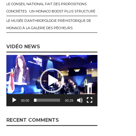
LE CONSEIL NATIONAL FAIT DES PROPOSITIONS
CONCRÈTES : UN MONACO BOOST PLUS STRUCTURÉ
LE MUSÉE D’ANTHROPOLOGIE PRÉHISTORIQUE DE
MONACO À LA GALERIE DES PÊCHEURS
VIDÉO NEWS
L
e
c
t
e
u
00:00
00:29
r
v
i
RECENT COMMENTS
d
é