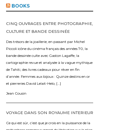
o
BOOKS
CINQ OUVRAGES ENTRE PHOTOGRAPHIE,
CULTURE ET BANDE DESSINÉE
Des trésors de la joaillerie, en passant par Michel
Piccoli icône du cinéma français des années 70, la
bande dessinée culte avec Gaston Lagaffe, la
cartographie revue et analysée à la vague mythique
de Tahiti, des livres cadeaux pour rêver en fin
d’année. Femmes aux bijoux : Quinze destins en or
et pierreries David Lelait-Helo, […]
Jean Cousin
VOYAGE DANS SON ROYAUME INTERIEUR
Ce qui est sûr, c’est que je crois en la puissance de la
métaphore comme support de libération sur le plan