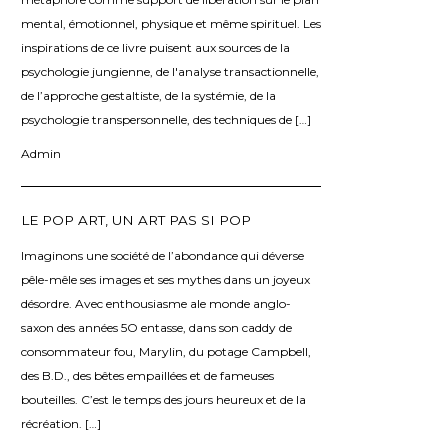
mental, émotionnel, physique et même spirituel. Les
inspirations de ce livre puisent aux sources de la
psychologie jungienne, de l'analyse transactionnelle,
de l’approche gestaltiste, de la systémie, de la
psychologie transpersonnelle, des techniques de […]
Admin
LE POP ART, UN ART PAS SI POP
Imaginons une société de l’abondance qui déverse
pêle-mêle ses images et ses mythes dans un joyeux
désordre. Avec enthousiasme ale monde anglo-
saxon des années 5O entasse, dans son caddy de
consommateur fou, Marylin, du potage Campbell,
des B.D., des bêtes empaillées et de fameuses
bouteilles. C’est le temps des jours heureux et de la
récréation. […]