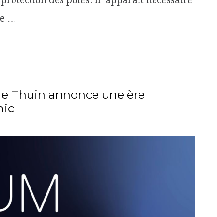
e protection des pôles. Il apparait nécessaire
ée …
de Thuin annonce une ère
mic