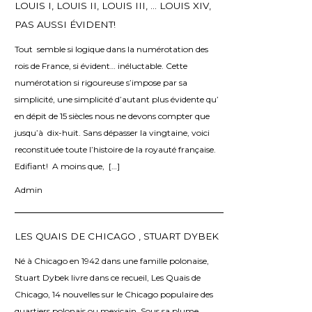
LOUIS I, LOUIS II, LOUIS III, … LOUIS XIV,
PAS AUSSI ÉVIDENT!
Tout semble si logique dans la numérotation des
rois de France, si évident… inéluctable. Cette
numérotation si rigoureuse s’impose par sa
simplicité, une simplicité d’autant plus évidente qu’
en dépit de 15 siècles nous ne devons compter que
jusqu’à dix-huit. Sans dépasser la vingtaine, voici
reconstituée toute l’histoire de la royauté française.
Edifiant! A moins que, […]
Admin
LES QUAIS DE CHICAGO , STUART DYBEK
Né à Chicago en 1942 dans une famille polonaise,
Stuart Dybek livre dans ce recueil, Les Quais de
Chicago, 14 nouvelles sur le Chicago populaire des
quartiers polonais ou mexicain. Sous sa plume