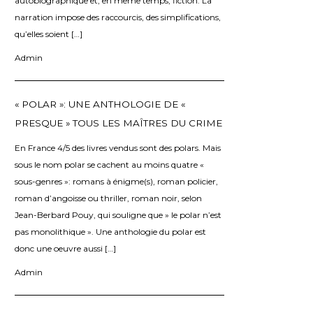
autobiographique et, en même temps, fiction. La
narration impose des raccourcis, des simplifications,
qu’elles soient […]
Admin
« POLAR »: UNE ANTHOLOGIE DE «
PRESQUE » TOUS LES MAÎTRES DU CRIME
En France 4/5 des livres vendus sont des polars. Mais
sous le nom polar se cachent au moins quatre «
sous-genres »: romans à énigme(s), roman policier,
roman d’angoisse ou thriller, roman noir, selon
Jean-Berbard Pouy, qui souligne que » le polar n’est
pas monolithique ». Une anthologie du polar est
donc une oeuvre aussi […]
Admin