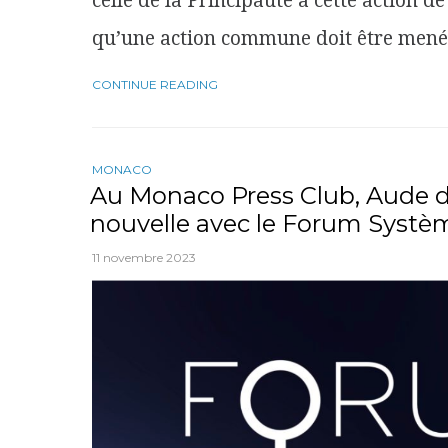
celle de la Principauté à cette action d
qu’une action commune doit être men
CONTINUE READING
MONACO
Au Monaco Press Club, Aude 
nouvelle avec le Forum Systè
11 novembre 2023