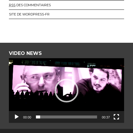
RSS
DES COMMENTAIRES
SITE DE WORDPRESS-FR
VIDEO NEWS
L
E
C
T
E
U
00:00
00:37
R