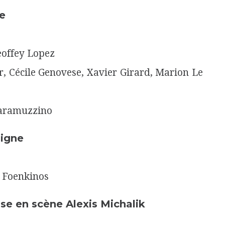
e
eoffey Lopez
r, Cécile Genovese, Xavier Girard, Marion Le
caramuzzino
aigne
e Foenkinos
se en scène Alexis Michalik