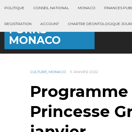
POLITIQUE
CONSEIL NATIONAL
MONACO
FINANCES PUB
REGISTRATION
ACCOUNT
CHARTRE DÉONTOLOGIQUE JOURN
FORKS
MONACO
CULTURE
,
MONACO
9 JANVIER 2022
Programme 
Princesse G
janvier