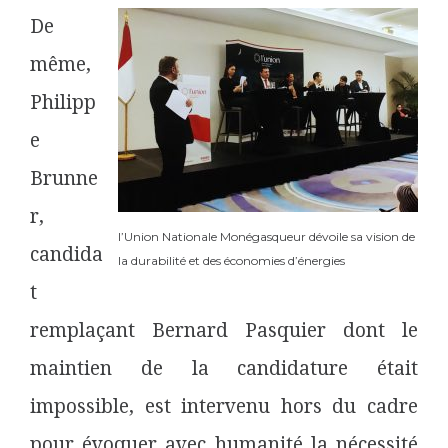
De
même,
Philipp
e
Brunne
r,
l’Union Nationale Monégasqueur dévoile sa vision de
candida
la durabilité et des économies d’énergies
t
remplaçant Bernard Pasquier dont le
maintien de la candidature était
impossible, est intervenu hors du cadre
pour évoquer avec humanité la nécessité