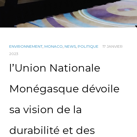
ENVIRONNEMENT
,
MONACO
,
NEWS
,
POLITIQUE
17 JANVIER
2023
l’Union Nationale
Monégasque dévoile
sa vision de la
durabilité et des