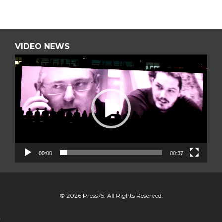
VIDEO NEWS
L
E
C
T
E
U
00:00
00:37
R
V
© 2026 Press75. All Rights Reserved.
I